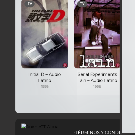
TV
TV
T
Initial D – Audio
Serial Experiments
I
Latino
Lain – Audio Latino
A
n
1998
1998
-TÉRMINOS Y CONDICIONE