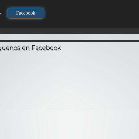
Facebook
TV
TV
720P
Dragon Ball Z: La
Pelea de los 3
o life –
Hellsing – Audio
Saiyajin – Audio
Nanatsu 
Latino
Latino
Latino
Audio