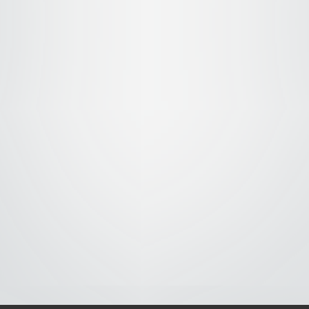
V
’m Gonna Be An
ngel! (Tenshi ni
arumon!) – Audio
Latino
1999
S-
-AVISO DE COOKIES-
-DMCA-