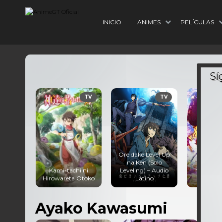
INICIO
ANIMES
PELÍCULAS
TV
TV
TV
Ore dake Level Up
na Ken (Solo
Audio
Kami-tachi ni
Leveling) – Audio
No game n
o
Hirowareta Otoko
Latino
Audio 
Ayako Kawasumi