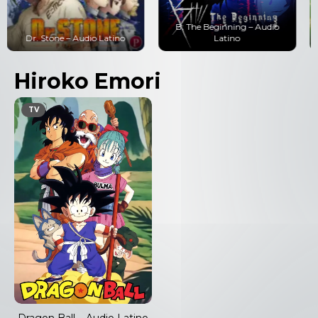
B: The Beginning – Audio
Los Super Once (Inazuma
Latino
Eleven) – Audio Latino
Hiroko Emori
TV
Dragon Ball – Audio Latino