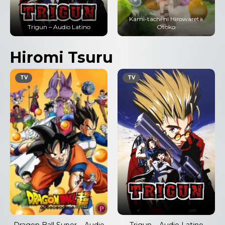
Kami-tachi ni Hirowareta
Trigun – Audio Latino
Otoko
Hiromi Tsuru
TV
TV
Dragon Ball Super – Audio
Trigun – Audio Latino