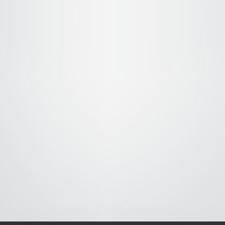
S-
-AVISO DE COOKIES-
-DMCA-