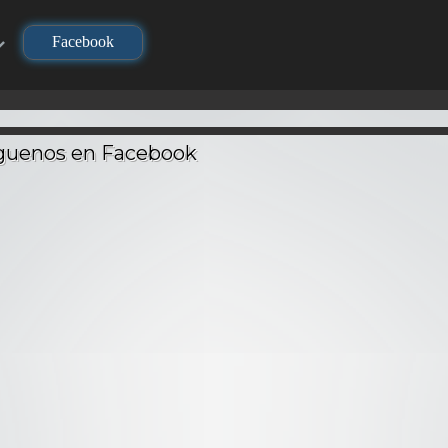
Facebook
TV
TV
TV
Re:Ze
Kimetsu no Yaiba
Kimetsu no Yaiba:
Hajime
houl –
(Demon Slayer) –
Hashira Geiko-hen
Seikats
Latino
Audio Latino
– Audio Latino
La