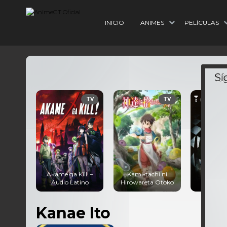
INICIO
ANIMES
PELÍCULAS
TV
TV
Akame ga Kill! –
Kami-tachi ni
Tokyo G
Audio Latino
Hirowareta Otoko
Audio 
Kanae Ito