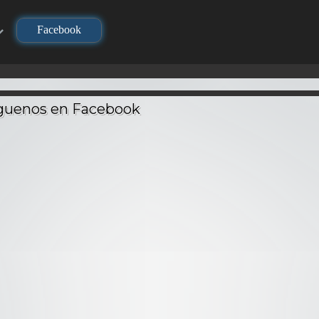
Facebook
TV
TV
TV
Re:Ze
Kimetsu no Yaiba
Kimetsu no Yaiba:
Hajime
houl –
(Demon Slayer) –
Hashira Geiko-hen
Seikats
Latino
Audio Latino
– Audio Latino
La