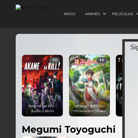
INICIO
ANIMES
PELÍCULAS
TV
TV
Akame ga Kill! –
Kami-tachi ni
Tokyo G
Audio Latino
Hirowareta Otoko
Audio 
Megumi Toyoguchi