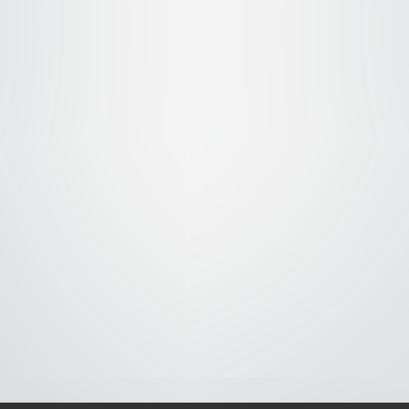
S-
-AVISO DE COOKIES-
-DMCA-