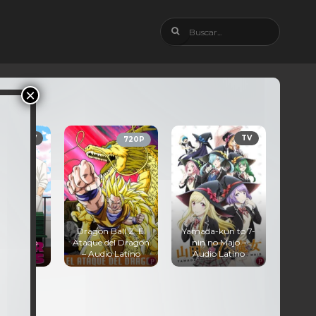
TV
720P
1080P
Dragon Ball Z: Los
on Ball Z: El
Yamada-kun to 7-
Guerreros más
ue del Dragón
nin no Majo –
Poderosos – Audio
udio Latino
Audio Latino
Latino