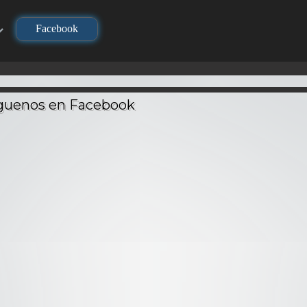
Facebook
TV
TV
TV
su no Yaiba
Demi-chan wa
Drag
n Slayer) –
Sousou no Frieren –
Kataritai – Audio
Ataq
io Latino
Audio Latino
Latino
– A