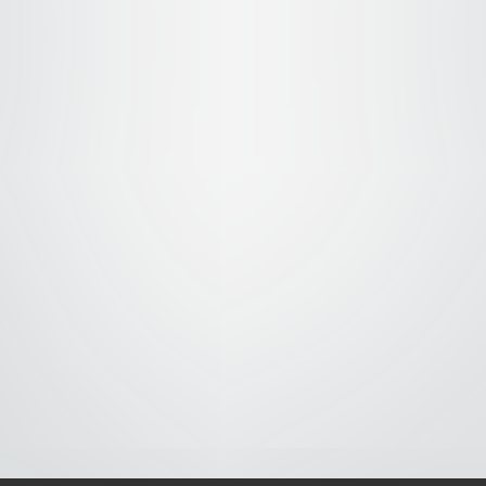
S-
-AVISO DE COOKIES-
-DMCA-