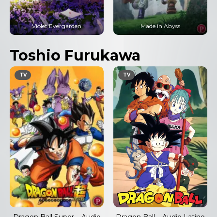
Violet Evergarden
Made in Abyss
Toshio Furukawa
TV
TV
Dragon Ball Super – Audio
Dragon Ball – Audio Latino