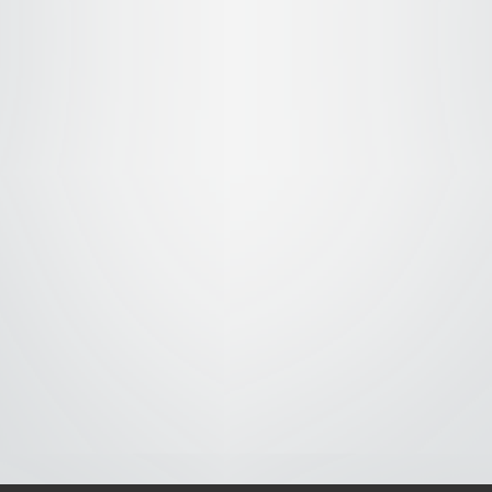
S-
-AVISO DE COOKIES-
-DMCA-