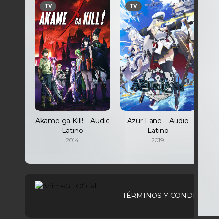
TV
TV
Akame ga Kill! – Audio
Azur Lane – Audio
Latino
Latino
2014
2019
-TÉRMINOS Y CONDICIONE