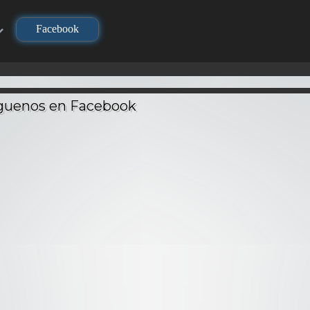
Facebook
TV
TV
720P
Los Caballeros del
Zodiaco (Saint
no Yaiba
Seiya): Obertura
Los Su
layer) –
del Cielo – Audio
Nanatsu no Taizai –
(Inazuma
Latino
Latino
Audio Latino
Audio