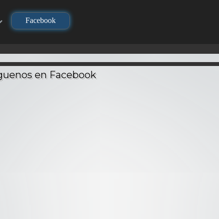
Facebook
TV
TV
TV
Los C
Zodi
Seiy
kki – Audio
DNA² – Audio
Geneshaft – Audio
Bat
atino
Latino
Latino
Di