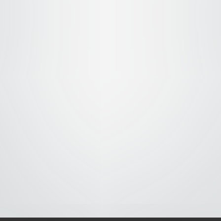
S-
-AVISO DE COOKIES-
-DMCA-