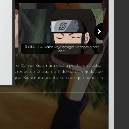
3x114
- 114 ¡Adiós viejo amigo! Siempre creeré
n llamas!
en ti
3x11
de Kidomaru. Como Kidomaru está a punto de acabar
omper las redes de chakra de Kidomaru, Neji decide
aru. Aunque Kidomaru pronto se cree que tienen la