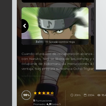
cuadrón de
3x112
- 
3x111
- 111 Sonido contra Hoja
Cuando el equipo de recuperación alcanza a los C
con Naruto, Neji se libera de las correas y salva
ocuparse de Kidomaru, da instrucciones a los dem
ventaja, Neji prepara su técnica Ocho Trigramas S
98
20m
2004
18.
11
Puntuaciones
Promedio:
4,91
Sobre 5