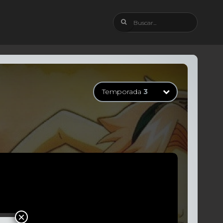
Temporada
3
Temporada
1
52 Episodios
Temporada
2
52 Episodios
Temporada
3
54 Episodios
Temporada
4
62 Episodios