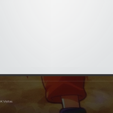
112 ¡Amotinamiento en el escuadrón!
Todo fracasa
3x113
- 113 ¡Poder a fondo! ¡Chouji e
uatro del sonido, son rápidamente atrapados en las telarañas 
 al resto del equipo. Debido a que solo su puño suave puede r
ás a seguir adelante sin él, y comienza a luchar contra Kidom
esenta y Cuatro Palmas para probar que está equivocado.
4K Visitas