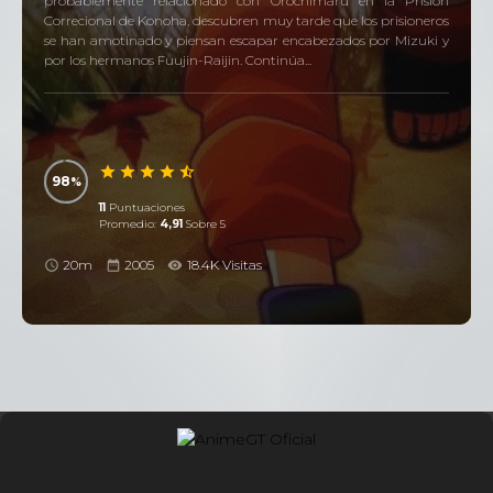
probablemente relacionado con Orochimaru en la Prisión
Correcional de Konoha, descubren muy tarde que los prisioneros
se han amotinado y piensan escapar encabezados por Mizuki y
por los hermanos Fuujin-Raijin. Continúa...
98
11
Puntuaciones
Promedio:
4,91
Sobre 5
20m
2005
18.4K Visitas