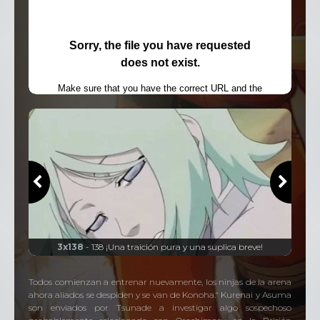
Temporada
4
62 Episodios
a
3x138
- 138 ¡Una traición pura y una suplica breve!
Todos comienzan a entrenar nuevamente, los ninjas de la arena
ahora aliados se despiden y se van de Konoha." Kurenai y Asuma
son enviados por Tsunade a investigar algo sospechoso