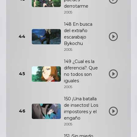
derrotarme
2005
148 En busca
del extraño
44
escarabajo
Bykochu
2005
149 ¿Cual es la
diferencia?. Que
45
no todos son
iguales
2005
150 ¡Una batalla
de insectos! Los
46
impostores y el
engaño
2005
151 ¡Sin miedo,