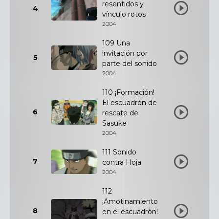
resentidos y
4
vínculo rotos
2004
109 Una
invitación por
5
parte del sonido
2004
110 ¡Formación!
El escuadrón de
6
rescate de
Sasuke
2004
111 Sonido
7
contra Hoja
2004
112
¡Amotinamiento
8
en el escuadrón!