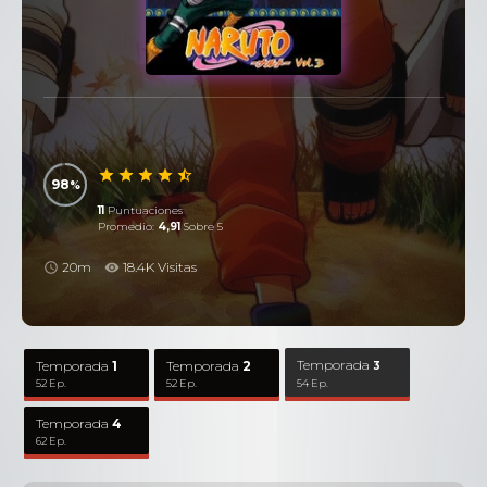
98
11
Puntuaciones
Promedio:
4,91
Sobre 5
20m
18.4K Visitas
Temporada
Temporada
1
Temporada
2
3
52 Ep.
52 Ep.
54 Ep.
Temporada
4
62 Ep.