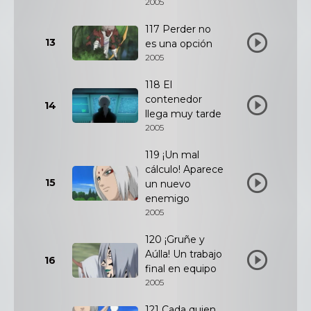
2005
117 Perder no
13
es una opción
2005
118 El
contenedor
14
llega muy tarde
2005
119 ¡Un mal
cálculo! Aparece
15
un nuevo
enemigo
2005
120 ¡Gruñe y
Aúlla! Un trabajo
16
final en equipo
2005
121 Cada quien