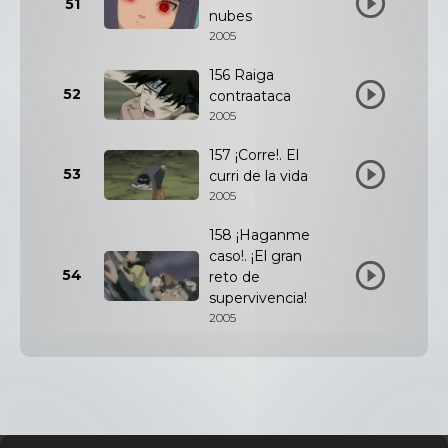
51
nubes
2005
156 Raiga
52
contraataca
2005
157 ¡Corre!. El
53
curri de la vida
2005
158 ¡Haganme
caso!. ¡El gran
54
reto de
supervivencia!
2005