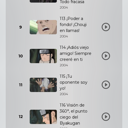
Todo fracasa
2004
113 ¡Poder a
fondo! ¡Chouji
9
en llamas!
2004
114 ¡Adiós viejo
amigo! Siempre
10
creeré en ti
2004
115 ¡Tu
oponente soy
11
yo!
2004
116 Visión de
360°, el punto
12
ciego del
Byakugan