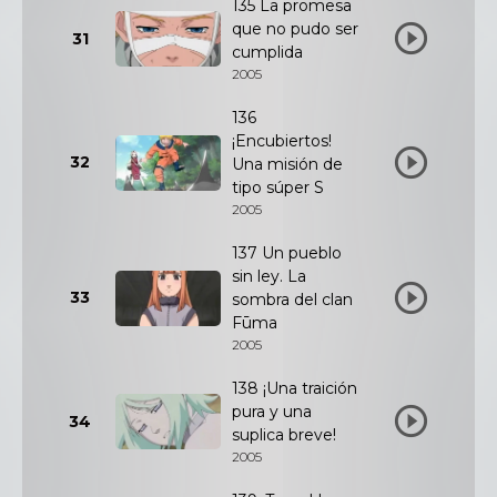
135 La promesa
que no pudo ser
31
cumplida
2005
136
¡Encubiertos!
32
Una misión de
tipo súper S
2005
137 Un pueblo
sin ley. La
33
sombra del clan
Fūma
2005
138 ¡Una traición
pura y una
34
suplica breve!
2005