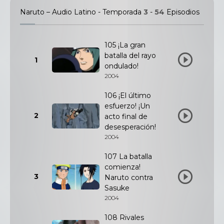
Naruto – Audio Latino - Temporada
3
-
54
Episodios
105 ¡La gran
batalla del rayo
1
ondulado!
2004
106 ¡El último
esfuerzo! ¡Un
2
acto final de
desesperación!
2004
107 La batalla
comienza!
3
Naruto contra
Sasuke
2004
108 Rivales