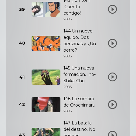
143 ¡Ton ton!
¡Cuento
39
contigo!
2005
144 Un nuevo
equipo. Dos
40
personas y ¿Un
perro?
2005
145 Una nueva
formación. Ino-
41
Shika-Cho
2005
146 La sombra
42
de Orochimaru
2005
147 La batalla
del destino. No
43
puedes