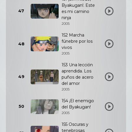
Byakugan!. Este
47
es mi camino
ninja
2005
152 Marcha
fúnebre por los
48
vivos
2005
153 Una lección
aprendida. Los
49
puños de acero
del amor
2005
154 ¡El enemigo
50
del Byakugan!
2005
155 Oscuras y
tenebrosas