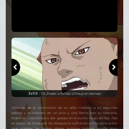
Temporada
4
62 Episodios
sa
3x113
- 113 ¡Poder a fondo! ¡Chouji en llamas!
Después de la promoción de su sello maldito a su segundo
estado y la creación de un arco y una flecha con su telaraña,
Kidomaru comienza a dar golpes en el punto ciego de Neji. Neji
es capaz de bloquear los ataques lo suficiente como para evitar
que golpear las zonas vitales, aunque todavía queda muy