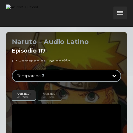
Naruto – Audio Latino
Episodio
117
117 Perder no es una opción
Temporada
3
Temporada
1
ANIMEGT
ANIMEGT
Lat - 720p
Lat - 720p
52 Episodios
Temporada
2
52 Episodios
Temporada
3
54 Episodios