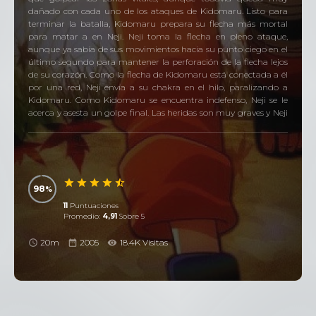
dañado con cada uno de los ataques de Kidomaru. Listo para
terminar la batalla, Kidomaru prepara su flecha más mortal
para matar a en Neji. Neji toma la flecha en pleno ataque,
aunque ya sabía de sus movimientos hacia su punto ciego en el
último segundo para mantener la perforación de la flecha lejos
de su corazón. Como la flecha de Kidomaru está conectada a él
por una red, Neji envía a su chakra en el hilo, paralizando a
Kidomaru. Como Kidomaru se encuentra indefenso, Neji se le
acerca y asesta un golpe final. Las heridas son muy graves y Neji
se derrumba, dejando a la recuperación de Sasuke a los demás.
98
11
Puntuaciones
Promedio:
4,91
Sobre 5
20m
2005
18.4K Visitas