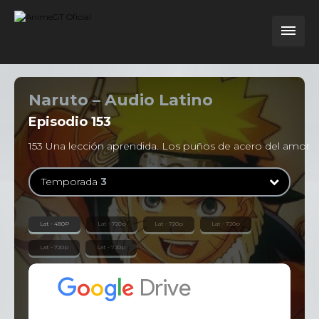
Naruto – Audio Latino
Episodio
153
153 Una lección aprendida. Los puños de acero del amor
Temporada
3
Temporada
1
Lat - 480P
Lat - 720p
Lat - 720p
Lat - 720p
52 Episodios
Lat - 720p
Lat - 720p
Temporada
2
52 Episodios
Temporada
3
54 Episodios