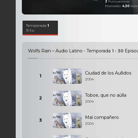
2
Puntuaciones
Promedio:
4,50
Sobr
Temporada
1
30 Ep.
Wolfs Rain – Audio Latino - Temporada
1
-
30
Episod
Ciudad de los Aullidos
1
2004
Toboe, que no aúlla
2
2004
Mal compañero
3
2004