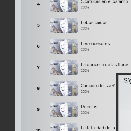
Cicatrices en el páramo
4
2004
Lobos caídos
5
2004
Los sucesores
6
2004
La doncella de las flores
7
2004
Canción del sueño
8
2004
Recelos
9
2004
La fatalidad de la luna
10