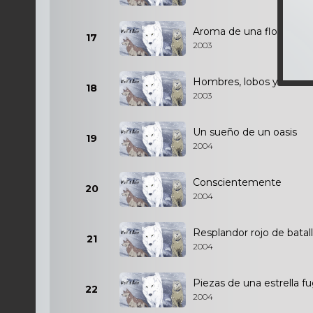
Aroma de una flor, sang
17
2003
Hombres, lobos y el libro
18
2003
Un sueño de un oasis
19
2004
Conscientemente
20
2004
Resplandor rojo de batal
21
2004
Piezas de una estrella f
22
2004