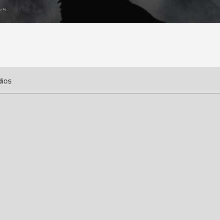
e 5
ios