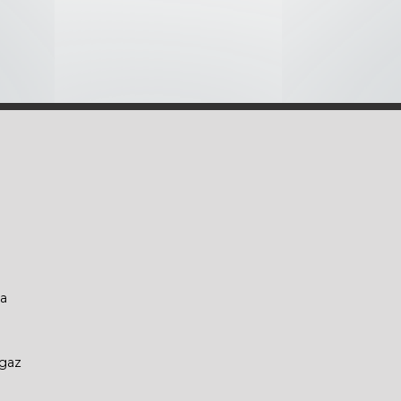
re de lobo
 de la luna
la
ugaz