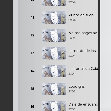
2004
Punto de fuga
11
2004
No me hagas azul
12
2004
Lamento de los hombre
13
2004
La Fortaleza Caída
14
2004
Lobo gris
15
2003
Viaje de ensueño
16
2003