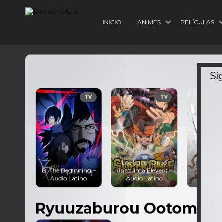
INICIO
ANIMES
PELÍCULAS
TV
TV
TV
Los Super Once
Kimetsu 
– Audio
B: The Beginning –
(Inazuma Eleven) –
(Demon S
o
Audio Latino
Audio Latino
Audio 
Ryuuzaburou Ootomo