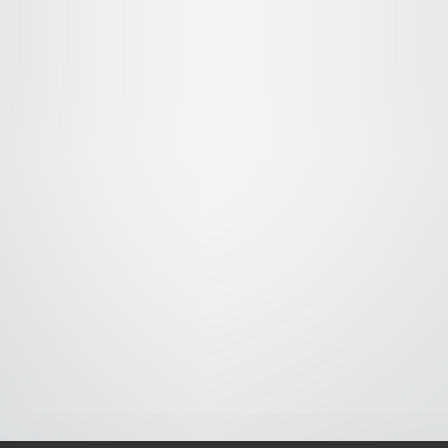
S-
-AVISO DE COOKIES-
-DMCA-