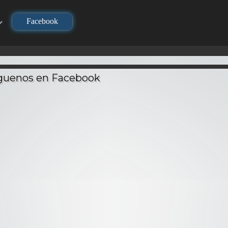
Facebook
TV
TV
TV
no Yaiba
Demi-chan wa
Dragon 
layer) –
Sousou no Frieren –
Kataritai – Audio
Ataque 
Latino
Audio Latino
Latino
– Audi