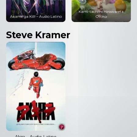
Kami-tachi ni Hirowareta
Otoko
Tokyo Ghoul – Audio Latino
Steve Kramer
Akira – Audio Latino