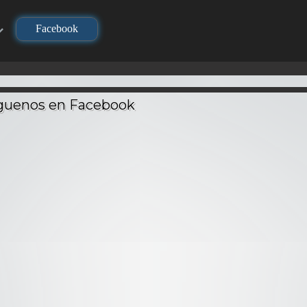
Facebook
TV
TV
TV
no Yaiba
Demi-chan wa
Dragon 
layer) –
Sousou no Frieren –
Kataritai – Audio
Ataque 
Latino
Audio Latino
Latino
– Audi