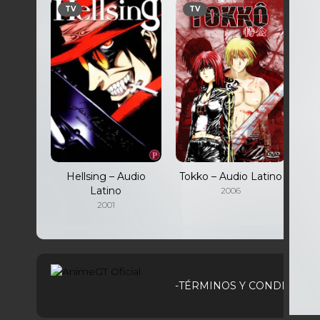
TV
TV
Hellsing – Audio
Tokko – Audio Latino
Latino
2006
2001
-TÉRMINOS Y CONDICIONE