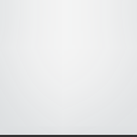
S-
-AVISO DE COOKIES-
-DMCA-