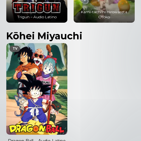
Kami-tachi ni Hirowareta
Trigun – Audio Latino
Otoko
Kōhei Miyauchi
TV
Dragon Ball – Audio Latino