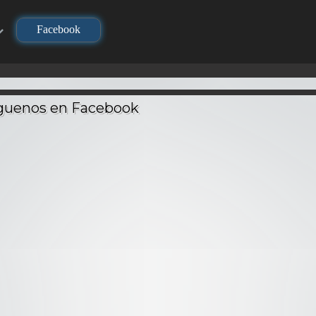
Facebook
TV
TV
TV
Re:Zero 
Kimetsu no Yaiba
Kimetsu no Yaiba:
Hajimeru I
l –
(Demon Slayer) –
Hashira Geiko-hen
Seikatsu – 
no
Audio Latino
– Audio Latino
Latin