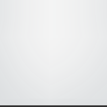
S-
-AVISO DE COOKIES-
-DMCA-