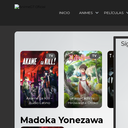
INICIO
ANIMES
PELÍCULAS
TV
TV
Akame ga Kill! –
Kami-tachi ni
Tokyo Ghou
Audio Latino
Hirowareta Otoko
Audio Lati
Madoka Yonezawa