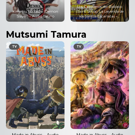
Los Caballeros del Zodiaco
Kimetsu no Yaiba (Demon
(Saint Seiya): La Leyenda de
Slayer) – Audio Latino
los Santos Escarlatas –...
Mutsumi Tamura
TV
TV
Made in Abyss – Audio
Made in Abyss – Audio