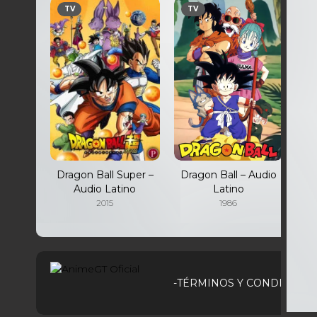
TV
TV
Dragon Ball Super –
Dragon Ball – Audio
Audio Latino
Latino
2015
1986
-TÉRMINOS Y CONDICIONE