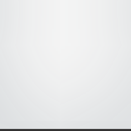
S-
-AVISO DE COOKIES-
-DMCA-