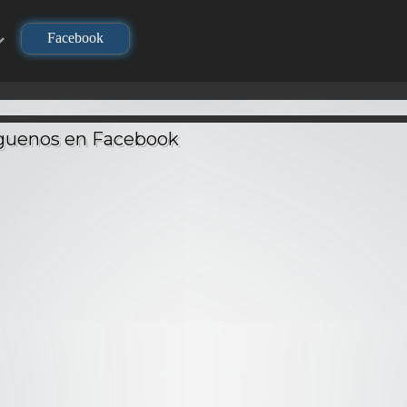
Facebook
TV
TV
720P
Los Caballeros del
Zodiaco (Saint
 in the
Seiya) contra
– Audio
Lucifer – Audio
Tokyo
ino
Latino
Violet Evergarden
Audio