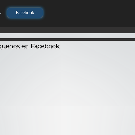
Facebook
TV
TV
TV
Los Cab
Zodia
Seiya)
i – Audio
DNA² – Audio
Geneshaft – Audio
Batal
ino
Latino
Latino
Dios