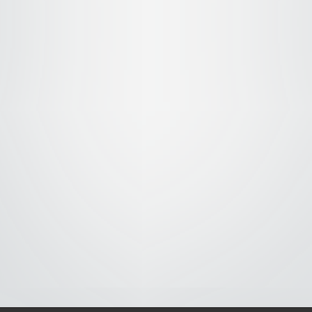
S-
-AVISO DE COOKIES-
-DMCA-