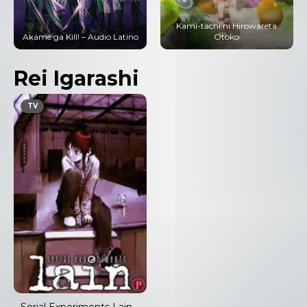
Kami-tachi ni Hirowareta
Akame ga Kill! – Audio Latino
Otoko
Rei Igarashi
TV
Serial Experiments Lain –