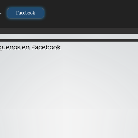
Facebook
TV
TV
720P
Los Caballeros del
Zodiaco (Saint
no Yaiba
Seiya): Obertura
Los Su
layer) –
del Cielo – Audio
Nanatsu no Taizai –
(Inazuma
Latino
Latino
Audio Latino
Audio