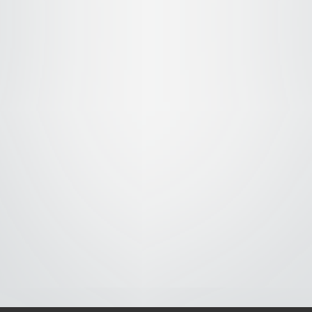
S-
-AVISO DE COOKIES-
-DMCA-