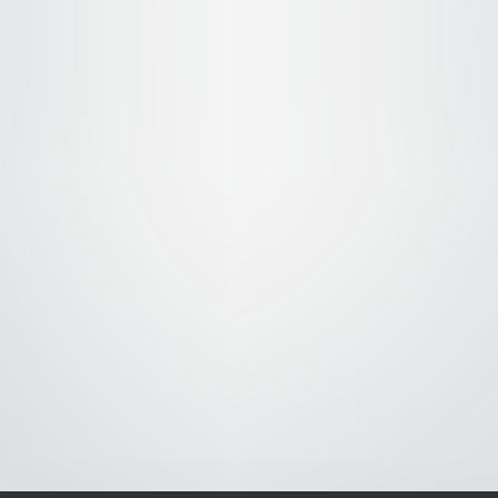
S-
-AVISO DE COOKIES-
-DMCA-