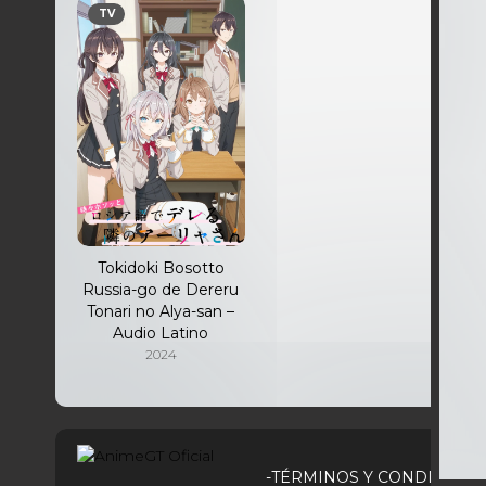
TV
Tokidoki Bosotto
Russia-go de Dereru
Tonari no Alya-san –
Audio Latino
2024
-TÉRMINOS Y CONDICIONE