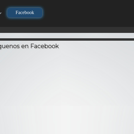
Facebook
TV
TV
TV
no Yaiba
Demi-chan wa
Dragon 
layer) –
Sousou no Frieren –
Kataritai – Audio
Ataque 
Latino
Audio Latino
Latino
– Audi