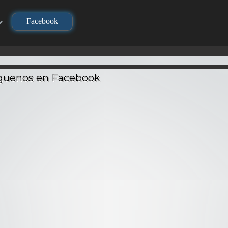
Facebook
TV
TV
720P
Dragon Ball Z: La
Pelea de los 3
o life –
Hellsing – Audio
Saiyajin – Audio
Nanatsu 
Latino
Latino
Latino
Audio