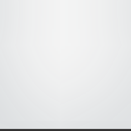
S-
-AVISO DE COOKIES-
-DMCA-