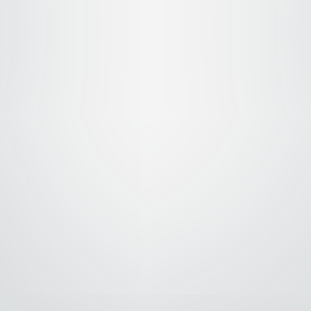
ragon Ball Z: La
Dragon Ball Z: La
Dragon Ball Z: 
axia Corre Peligro
Pelea de los 3 Saiyajin
Batalla más Gra
– Audio Latino
– Audio Latino
del Mundo está 
Comenzar – Aud
1193
1992
Latino
1990