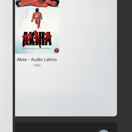
La
Akira – Audio Latino
nde
1988
por
io