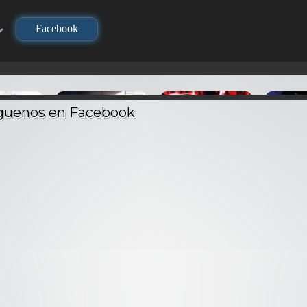
Facebook
TV
TV
TV
Re:Zero kara
no Yaiba
Kimetsu no Yaiba:
Hajimeru Isekai
Dragon B
layer) –
Hashira Geiko-hen
Seikatsu – Audio
Broly
Latino
– Audio Latino
Latino
La