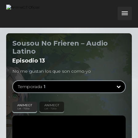
Sousou No Frieren – Audio
Latino
Episodio
13
No me gustan los que son como yo
Temporada
1
Temporada
1
ANIMEGT
ANIMEGT
Lat - 720p
Lat - 720p
28 Episodios