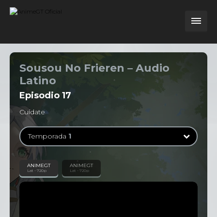
Sousou No Frieren – Audio
Latino
Episodio
17
Cuídate
Temporada
1
Temporada
1
ANIMEGT
ANIMEGT
Lat - 720p
Lat - 720p
28 Episodios