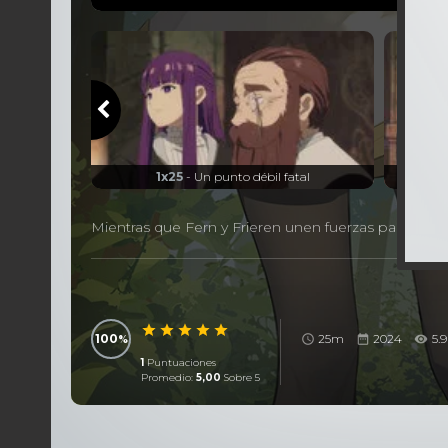
as
1x25
- Un punto débil fatal
1
Mientras que Fern y Frieren unen fuerzas para enfren
100
25m
2024
5.9
1
Puntuaciones
Promedio:
5,00
Sobre 5