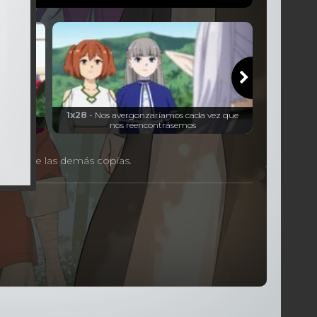
1x28
- Nos avergonzaríamos cada vez que
ad
nos reencontrásemos
 avance de las demás copias.