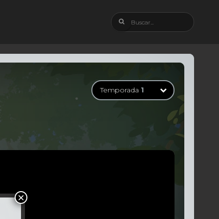
Temporada
1
Temporada
1
28 Episodios