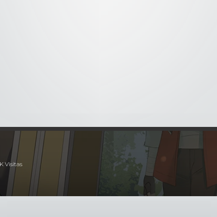
x26
- La cúspide de la magia
1x27
- La era de la humanid
tarse a la copia de Frieren, el resto del grupo intenta frenar el
K Visitas