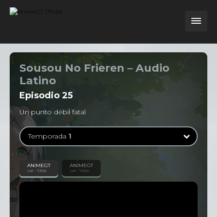
Sousou No Frieren – Audio
Latino
Episodio
25
Un punto débil fatal
Temporada
1
Temporada
1
ANIMEGT
ANIMEGT
Lat - 720p
Lat - 720p
28 Episodios