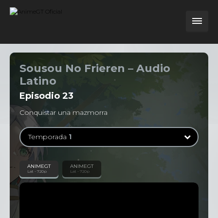
Sousou No Frieren – Audio
Latino
Episodio
23
Conquistar una mazmorra
Temporada
1
Temporada
1
ANIMEGT
ANIMEGT
Lat - 720p
Lat - 720p
28 Episodios