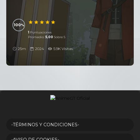
100
1
Puntuaciones
Promedio:
5,00
Sobre 5
25m
2024
5.9K Visitas
-TÉRMINOS Y CONDICIONES-
-AVISO DE COOKIES-