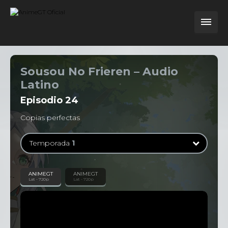
Sousou No Frieren – Audio
Latino
Episodio
24
Copias perfectas
Temporada
1
Temporada
1
ANIMEGT
ANIMEGT
Lat - 720p
Lat - 720p
28 Episodios