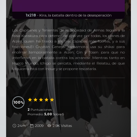
1x218
- Kira, la batalla dentro de la desesperación
Los Capitanes y Tenientes de la Sociedad de Almas llegan a la
falsa Karakura para detener, de una vez por todas, los planes de
Aizen, quien ha traído a los tres Espadas más fuertes, y a sus
fracciones.El Capitán General Yamamoto usa su shikai para
encerrar temporalmente a Aizen, Gin y Tosen para que no
interfieran en la batalla contra los arrancar. Mientras tanto en
Hueco Mundo, Ichigo se percata, mediante el Reiatsu, de que
Ulquiorra está con Inoue y se propone rescatarla.
100
2
Puntuaciones
Promedio:
5,00
Sobre 5
24m
2009
2.9K Visitas