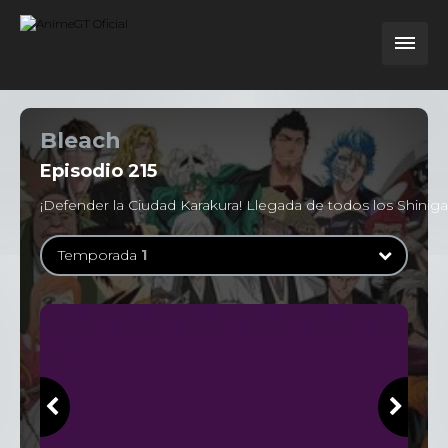
Bleach
Episodio
215
¡Defender la Ciudad Karakura! Llegada de todos los Shinig
Temporada
1
Temporada
1
363 Episodios
Temporada
2
13 Episodios