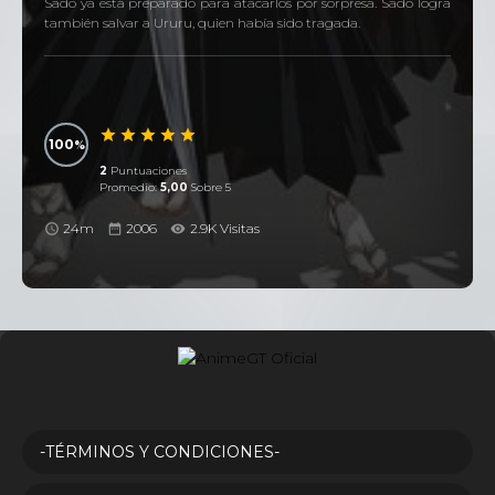
Sado ya está preparado para atacarlos por sorpresa. Sado logra
también salvar a Ururu, quien había sido tragada.
100
2
Puntuaciones
Promedio:
5,00
Sobre 5
24m
2006
2.9K Visitas
-TÉRMINOS Y CONDICIONES-