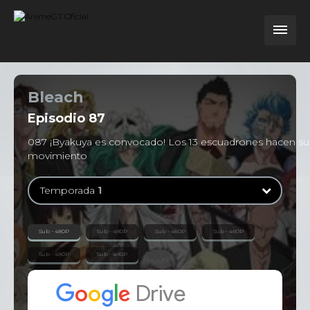
Bleach
Episodio
87
087 ¡Byakuya es convocado! Los 13 escuadrones hacen su
movimiento
Temporada
1
Temporada
1
Sub - 480P
Sub - 480P
Sub - 480P
Sub - 480P
363 Episodios
Sub - 480P
Sub - 480P
Temporada
2
13 Episodios