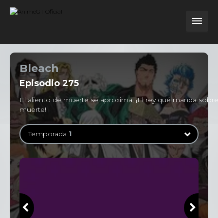
Bleach
Episodio
275
El aliento de muerte se aproxima, ¡El rey qué manda sobre
muerte!
Temporada
1
Temporada
1
363 Episodios
Temporada
2
13 Episodios