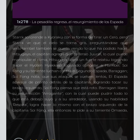
1x278
- La pesadilla regresa...el resurgimiento de los Espada
Starrk sorprende a Kyoraku con la forma de tirar un Cero, pero
Starrk ve que el cielo se torna gris, preguntándose que
será.Harribel también se queda viendo lo que ha podido hacer
Hitsugaya, el capitán agrega que es Tenso Juurin, lo cual puede
manipular el clima, Hitsugaya libera un fuerte reiatsu logrando
hacer el Hyoten Hyakkaso logrando congelar a Harribel. Soi
Fong y su teniente luchan contra el Segundo Espada, Baraggan;
Soi Fong nota, que sus ataques se vuelven lentos, El Espada
aparece de pronto detrás de la capitana, logrando tocar su
brazo izquierdo, Soi Fong piensa que está roto. Barragan libera
su resurrección ‘’Arrogante’’, con la cual puede pudrir todo lo
que está debajo suyo y a su alrededor, usando su habilidad
‘Respira’, logra hacer lo mismo con el brazo izquierdo de la
capitana Soi Fong, ella entonces le pide a su teniente Omaeda,
que le corte el brazo rápidamente.