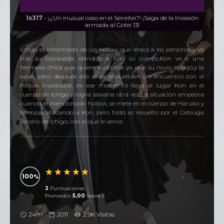
1x317
- ¡¿Un inusual caso en el Seireitei?! ¡Saga de la Invasión
armada al Gotei 13!
Ichigo es informado de un hollow que ataca a las personas,y va
tras su búsqueda, dándole a Kon su cuerpo.Kon ve a una
hermosa chica que quiere sucidarse ya que su novio la dejó,y la
salva, pero después ella se ve envueltaen un encuentro con el
hollow inubicable, en ese momento llega al lugar Kon en el
cuerpo de Ichigo y logra salvarla otra vez.La situación empeora
cuando el mencionado hollow, se mete en el cuerpo de Haruko y
termina atacando a Kon, pero todo es resuelto por el Getsuga
Tensho de Ichigo, con el que le vence.
100
2
Puntuaciones
Promedio:
5,00
Sobre 5
24m
2011
2.9K Visitas