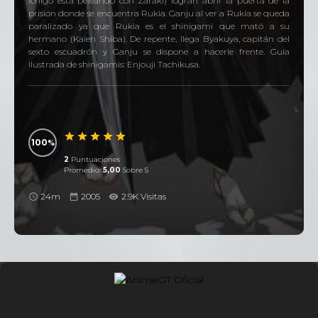
Ichigo está peleando con Zaraki) logran abrir la puerta de la
prisión donde se encuentra Rukia. Ganju al ver a Rukia se queda
paralizado ya que Rukia es el shinigami que mató a su
hermano (Kaien Shiba). De repente, llega Byakuya, capitán del
sexto escuadrón y Ganju se dispone a hacerle frente. Guía
ilustrada de shinigamis: Enjouji Tachikusa.
100
2
Puntuaciones
Promedio:
5,00
Sobre 5
24m
2005
2.9K Visitas