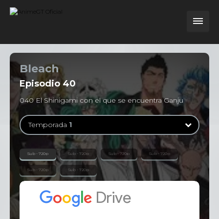
Bleach
Episodio
40
040 El Shinigami con el que se encuentra Ganju
Temporada
1
Temporada
1
Sub - 720p
Sub - 720p
Sub - 720p
Sub - 720p
363 Episodios
Sub - 720p
Sub - 720p
Temporada
2
13 Episodios