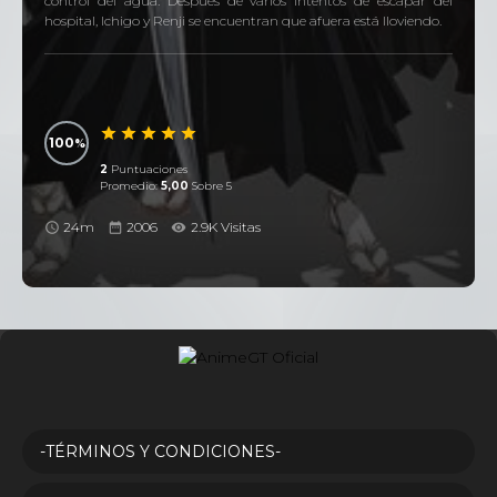
control del agua. Después de varios intentos de escapar del
hospital, Ichigo y Renji se encuentran que afuera está lloviendo.
100
2
Puntuaciones
Promedio:
5,00
Sobre 5
24m
2006
2.9K Visitas
-TÉRMINOS Y CONDICIONES-