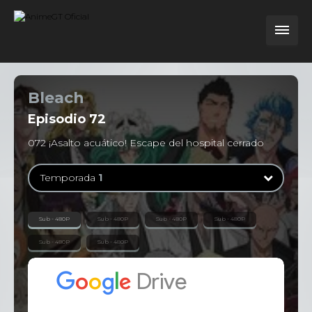
Bleach
Episodio
72
072 ¡Asalto acuático! Escape del hospital cerrado
Temporada
1
Temporada
1
Sub - 480P
Sub - 480P
Sub - 480P
Sub - 480P
363 Episodios
Sub - 480P
Sub - 480P
Temporada
2
13 Episodios